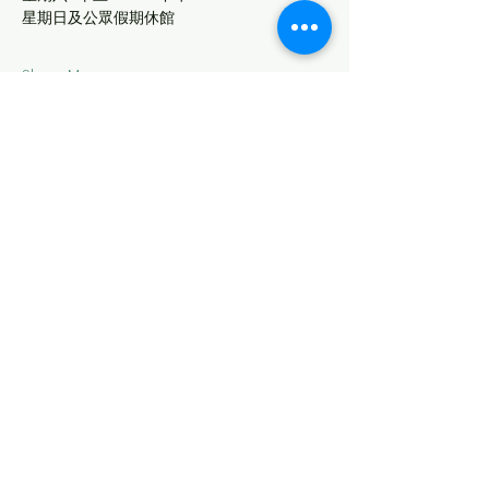
星期日及公眾假期休館   
Show More
Share this event
© 2024 The University of Hong Kong
Libraries
Email:
lib.engage@hku.hk