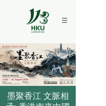
墨聚香江 文脈相