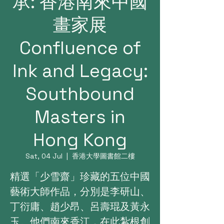
承: 香港南來中國
畫家展
Confluence of
Ink and Legacy:
Southbound
Masters in
Hong Kong
Sat, 04 Jul
  |  
香港大學圖書館二樓
精選「少雪齋」珍藏的五位中國
藝術大師作品，分別是李研山、
丁衍庸、趙少昂、呂壽琨及黃永
玉。他們南來香江，在此紮根創