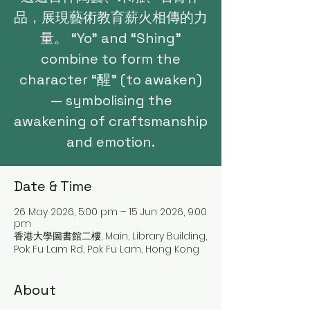
品，展現藝術教育薪火相傳的力
量。 “Yo” and “Shing”
combine to form the
character “醒” (to awaken)
— symbolising the
awakening of craftsmanship
and emotion.
Date & Time
26 May 2026, 5:00 pm – 15 Jun 2026, 9:00
pm
香港大學圖書館二樓, Main, Library Building,
Pok Fu Lam Rd, Pok Fu Lam, Hong Kong
About