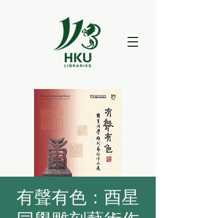
有聲有色：酉星